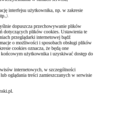
cję interfejsu użytkownika, np. w zakresie
p.,\
omyślnie dopuszcza przechowywanie plików
dotyczących plików cookies. Ustawienia te
iach przeglądarki internetowej bądź
acje o możliwości i sposobach obsługi plików
resie cookies oznacza, że będą one
 końcowym użytkownika i uzyskiwać dostęp do
rwisów internetowych, w szczególności
ub oglądania treści zamieszczanych w serwisie
ski.pl.