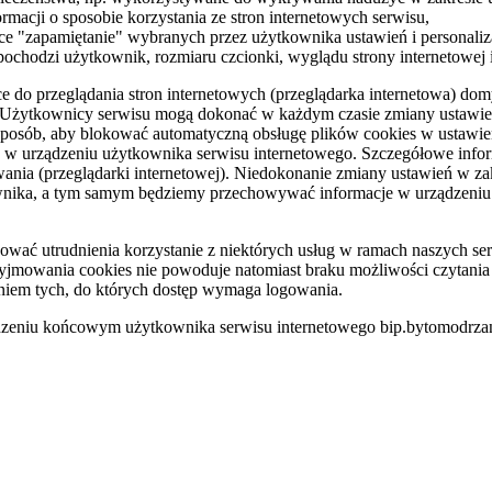
ormacji o sposobie korzystania ze stron internetowych serwisu,
ące "zapamiętanie" wybranych przez użytkownika ustawień i personaliza
ochodzi użytkownik, rozmiaru czcionki, wyglądu strony internetowej it
 do przeglądania stron internetowych (przeglądarka internetowa) d
żytkownicy serwisu mogą dokonać w każdym czasie zmiany ustawień 
sposób, aby blokować automatyczną obsługę plików cookies w ustawien
w urządzeniu użytkownika serwisu internetowego. Szczegółowe inform
nia (przeglądarki internetowej). Niedokonanie zmiany ustawień w zak
nika, a tym samym będziemy przechowywać informacje w urządzeniu
wać utrudnienia korzystanie z niektórych usług w ramach naszych se
jmowania cookies nie powoduje natomiast braku możliwości czytania l
eniem tych, do których dostęp wymaga logowania.
dzeniu końcowym użytkownika serwisu internetowego bip.bytomodrzan