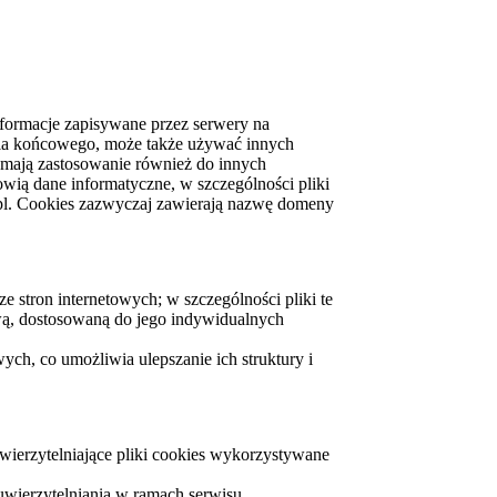
informacje zapisywane przez serwery na
nia końcowego, może także używać innych
 mają zastosowanie również do innych
wią dane informatyczne, w szczególności pliki
pl. Cookies zazwyczaj zawierają nazwę domeny
e stron internetowych; w szczególności pliki te
wą, dostosowaną do jego indywidualnych
ych, co umożliwia ulepszanie ich struktury i
uwierzytelniające pliki cookies wykorzystywane
wierzytelniania w ramach serwisu,