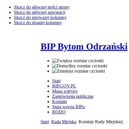
Skocz do głównej treści strony
Skocz do głównej nawigacji
Skocz do pierwszej kolumny
Skocz do drugiej kolumny
BIP Bytom Odrzański
Start
BIP.GOV.PL
Mapa witryny
Zamówienia publiczne
Kontakt
Stara wersja BIPu
RODO
Start
Rada Miejska
Komisje Rady Miejskiej