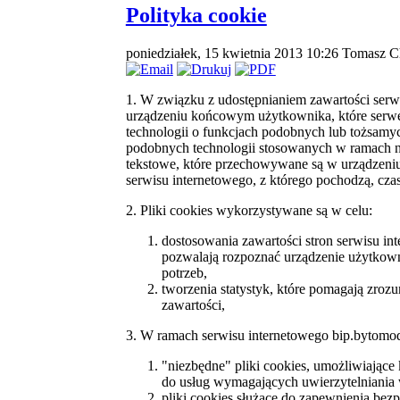
Polityka cookie
poniedziałek, 15 kwietnia 2013 10:26
Tomasz C
1. W związku z udostępnianiem zawartości serwis
urządzeniu końcowym użytkownika, które serwe
technologii o funkcjach podobnych lub tożsamy
podobnych technologii stosowanych w ramach nas
tekstowe, które przechowywane są w urządzeni
serwisu internetowego, z którego pochodzą, cz
2. Pliki cookies wykorzystywane są w celu:
dostosowania zawartości stron serwisu int
pozwalają rozpoznać urządzenie użytkown
potrzeb,
tworzenia statystyk, które pomagają zrozu
zawartości,
3. W ramach serwisu internetowego bip.bytomod
"niezbędne" pliki cookies, umożliwiające
do usług wymagających uwierzytelniania 
pliki cookies służące do zapewnienia be