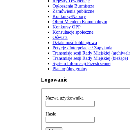
Rejestry i ewidencje
Ogłoszenia Burmistrza
Zamówienia publiczne
Konkursy/Nabory
Obrót Mieniem Komunalnym
Konkursy OPP
Konsultacje społeczne
Oświata
Działalność lobbingowa
Petycje / Interpelacje / Zapytania
Transmisje sesji Rady Miejskiej (archiwal
Transmisje sesji Rady Miejskiej (bieżące)
System Informacji Przestrzennej
Plan ogólny gminy
Logowanie
Nazwa użytkownika
Hasło