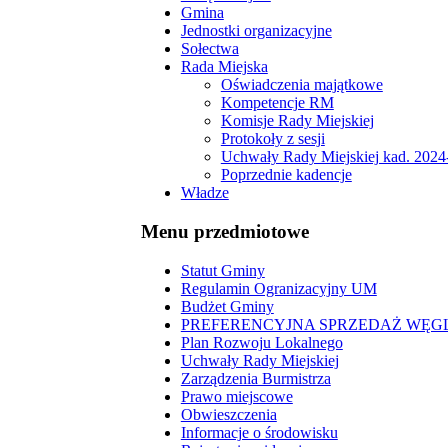
Gmina
Jednostki organizacyjne
Sołectwa
Rada Miejska
Oświadczenia majątkowe
Kompetencje RM
Komisje Rady Miejskiej
Protokoły z sesji
Uchwały Rady Miejskiej kad. 2024
Poprzednie kadencje
Władze
Menu przedmiotowe
Statut Gminy
Regulamin Ogranizacyjny UM
Budżet Gminy
PREFERENCYJNA SPRZEDAŻ WĘG
Plan Rozwoju Lokalnego
Uchwały Rady Miejskiej
Zarządzenia Burmistrza
Prawo miejscowe
Obwieszczenia
Informacje o środowisku