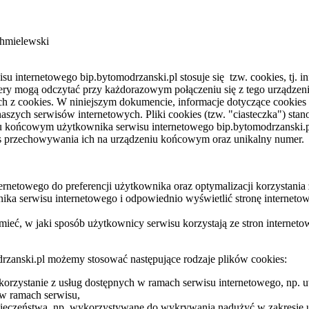
hmielewski
u internetowego bip.bytomodrzanski.pl stosuje się tzw. cookies, tj. 
ry mogą odczytać przy każdorazowym połączeniu się z tego urządze
ch z cookies. W niniejszym dokumencie, informacje dotyczące cookies
zych serwisów internetowych. Pliki cookies (tzw. "ciasteczka") stano
u końcowym użytkownika serwisu internetowego bip.bytomodrzanski.
as przechowywania ich na urządzeniu końcowym oraz unikalny numer.
ernetowego do preferencji użytkownika oraz optymalizacji korzystania z
ika serwisu internetowego i odpowiednio wyświetlić stronę interneto
mieć, w jaki sposób użytkownicy serwisu korzystają ze stron internetow
rzanski.pl możemy stosować następujące rodzaje plików cookies:
 korzystanie z usług dostępnych w ramach serwisu internetowego, np. 
w ramach serwisu,
zpieczeństwa, np. wykorzystywane do wykrywania nadużyć w zakresie u