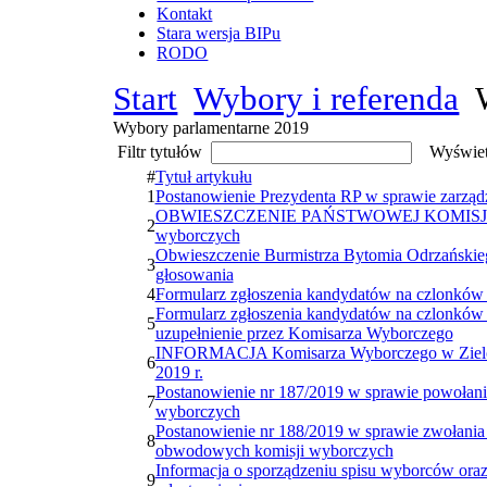
Kontakt
Stara wersja BIPu
RODO
Start
Wybory i referenda
W
Wybory parlamentarne 2019
Filtr tytułów
Wyświet
#
Tytuł artykułu
1
Postanowienie Prezydenta RP w sprawie zarzą
OBWIESZCZENIE PAŃSTWOWEJ KOMISJI 
2
wyborczych
Obwieszczenie Burmistrza Bytomia Odrzański
3
głosowania
4
Formularz zgłoszenia kandydatów na czlonków
Formularz zgłoszenia kandydatów na czlonków
5
uzupełnienie przez Komisarza Wyborczego
INFORMACJA Komisarza Wyborczego w Zielone
6
2019 r.
Postanowienie nr 187/2019 w sprawie powołan
7
wyborczych
Postanowienie nr 188/2019 w sprawie zwołania
8
obwodowych komisji wyborczych
Informacja o sporządzeniu spisu wyborców oraz 
9