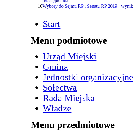
udostępniania
10
Wybory do Sejmu RP i Senatu RP 2019 - wynik
Start
Menu podmiotowe
Urząd Miejski
Gmina
Jednostki organizacyjn
Sołectwa
Rada Miejska
Władze
Menu przedmiotowe