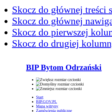
Skocz do głównej treści 
Skocz do głównej nawiga
Skocz do pierwszej kol
Skocz do drugiej kolum
BIP Bytom Odrzański
Start
BIP.GOV.PL
Mapa witryny
Zamówienia publiczne